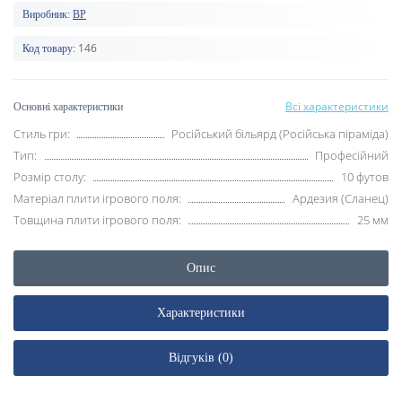
Виробник:
BP
146
Код товару:
Всі характеристики
Основні характеристики
Стиль гри:
Російський більярд (Російська піраміда)
Тип:
Професійний
Розмір столу:
10 футов
Матеріал плити ігрового поля:
Ардезия (Сланец)
Товщина плити ігрового поля:
25 мм
Опис
Характеристики
Відгуків (0)