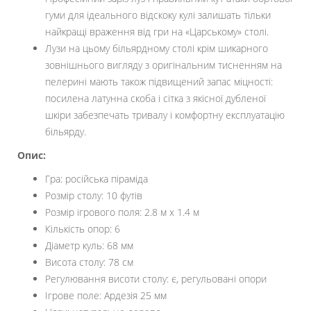
гуми для ідеального відскоку кулі залишать тільки
найкращі враження від гри на «Царському» столі.
Лузи на цьому більярдному столі крім шикарного
зовнішнього вигляду з оригінальним тисненням на
пелерині мають також підвищений запас міцності:
посилена латунна скоба і сітка з якісної дубленої
шкіри забезпечать тривалу і комфортну експлуатацію
більярду.
Опис:
Гра: російська піраміда
Розмір столу: 10 футів
Розмір ігрового поля: 2.8 м х 1.4 м
Кількість опор: 6
Діаметр куль: 68 мм
Висота столу: 78 см
Регулювання висоти столу: є, регульовані опори
Ігрове поле: Ардезія 25 мм