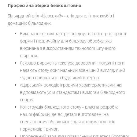
Професійна збірка безкоштовно
Більярдний стіл «Царський» - стіл для елітних клубів і
домашніх більярдних.
Виконано в стилі кантрі і поєднує в собі строгі прості
форми і незвичайну для більярду обробку, яка
виконана з використанням технології штучного
старіння.
Яскраво виражена текстура деревини і потужні ноги
надають столу оригінальний зовнішній вигляд, який
чудово впишеться в будь-який інтер'єр.
«Царський» володіє ігровими характеристиками, які
відповідають усім стандартам і вимогам більярдного
спорту.
Конструкція більярдного столу - власна розробка
нашої фабрики, де всі деталі виготовлені на
спеціальному обладнанні, для дотримання всіх
нормативів і вимог.
Професійний заріз луз і правильний кут атаки бортової