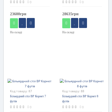
0
0
23600грн
28635грн
На складі
На складі
Код товару:
87
Код товару:
88
Більярдний стіл BP Корнет 7
Більярдний стіл BP Корнет 8
футів
футів
0
0