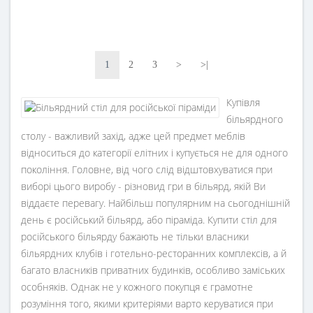
1
2
3
>
>|
Купівля
більярдного
столу - важливий захід, адже цей предмет меблів
відноситься до категорії елітних і купується не для одного
покоління. Головне, від чого слід відштовхуватися при
виборі цього виробу - різновид гри в більярд, якій Ви
віддаєте перевагу. Найбільш популярним на сьогоднішній
день є російський більярд, або піраміда. Купити стіл для
російського більярду бажають не тільки власники
більярдних клубів і готельно-ресторанних комплексів, а й
багато власників приватних будинків, особливо заміських
особняків. Однак не у кожного покупця є грамотне
розуміння того, якими критеріями варто керуватися при