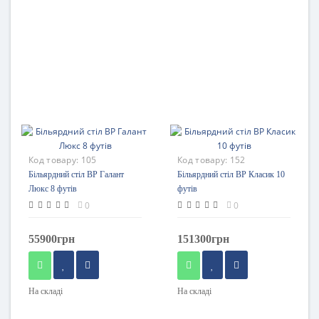
Код товару:
105
Код товару:
152
Більярдний стіл BP Галант
Більярдний стіл BP Клаcик 10
Люкс 8 футів
футів
0
0
55900грн
151300грн
На складі
На складі