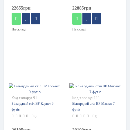
22655грн
22885грн
На складі
На складі
Код товару:
91
Код товару:
111
Більярдний стіл BP Корнет 9
Більярдний стіл BP Магнат 7
футів
футів
0
0
26105грн
29100грн