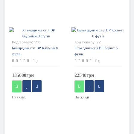
Код товару:
156
Код товару:
72
Більярдний стіл BP Клубний 8
Більярдний стіл BP Корнет 6
футів
футів
0
0
135000грн
22540грн
На складі
На складі