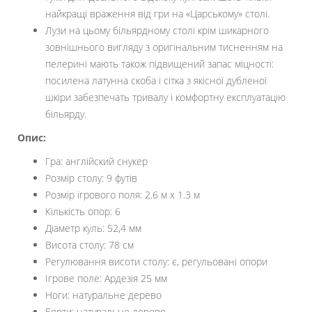
найкращі враження від гри на «Царському» столі.
Лузи на цьому більярдному столі крім шикарного
зовнішнього вигляду з оригінальним тисненням на
пелерині мають також підвищений запас міцності:
посилена латунна скоба і сітка з якісної дубленої
шкіри забезпечать тривалу і комфортну експлуатацію
більярду.
Опис:
Гра: англійский снукер
Розмір столу: 9 футів
Розмір ігрового поля: 2.6 м х 1.3 м
Кількість опор: 6
Діаметр куль: 52,4 мм
Висота столу: 78 см
Регулювання висоти столу: є, регульовані опори
Ігрове поле: Ардезія 25 мм
Ноги: натуральне дерево
Борти: натуральне дерево