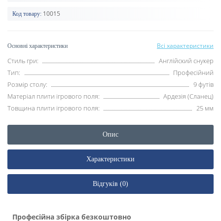
10015
Код товару:
Всі характеристики
Основні характеристики
Стиль гри:
Англійский снукер
Тип:
Професійний
Розмір столу:
9 футів
Матеріал плити ігрового поля:
Ардезія (Сланец)
Товщина плити ігрового поля:
25 мм
Опис
Характеристики
Відгуків (0)
Професійна збірка безкоштовно