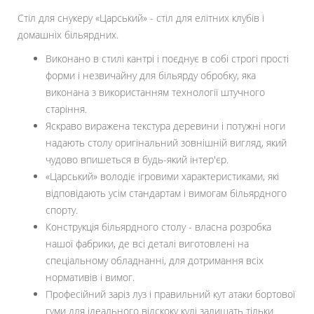
Стіл для снукеру «Царський» - стіл для елітних клубів і
домашніх більярдних.
Виконано в стилі кантрі і поєднує в собі строгі прості
форми і незвичайну для більярду обробку, яка
виконана з використанням технології штучного
старіння.
Яскраво виражена текстура деревини і потужні ноги
надають столу оригінальний зовнішній вигляд, який
чудово впишеться в будь-який інтер'єр.
«Царський» володіє ігровими характеристиками, які
відповідають усім стандартам і вимогам більярдного
спорту.
Конструкція більярдного столу - власна розробка
нашої фабрики, де всі деталі виготовлені на
спеціальному обладнанні, для дотримання всіх
нормативів і вимог.
Професійний заріз луз і правильний кут атаки бортової
гуми для ідеального відскоку кулі залишать тільки