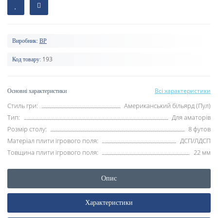
Виробник:
BP
193
Код товару:
Всі характеристики
Основні характеристики
Стиль гри:
Американський більярд (Пул)
Тип:
Для аматорів
Розмір столу:
8 футов
Матеріал плити ігрового поля:
ДСП/ЛДСП
Товщина плити ігрового поля:
22 мм
Опис
Характеристики