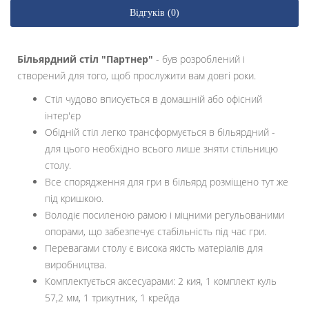
Відгуків (0)
Більярдний стіл "Партнер"
- був розроблений і
створений для того, щоб прослужити вам довгі роки.
Стіл чудово вписується в домашній або офісний
інтер'єр
Обідній стіл легко трансформується в більярдний -
для цього необхідно всього лише зняти стільницю
столу.
Все спорядження для гри в більярд розміщено тут же
під кришкою.
Володіє посиленою рамою і міцними регульованими
опорами, що забезпечує стабільність під час гри.
Перевагами столу є висока якість матеріалів для
виробництва.
Комплектується аксесуарами: 2 кия, 1 комплект куль
57,2 мм, 1 трикутник, 1 крейда