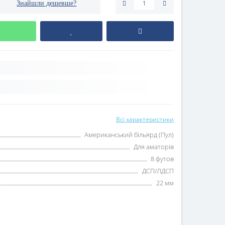
Знайшли дешевше?
Всі характеристики
Американський більярд (Пул)
Для аматорів
8 футов
ДСП/ЛДСП
22 мм