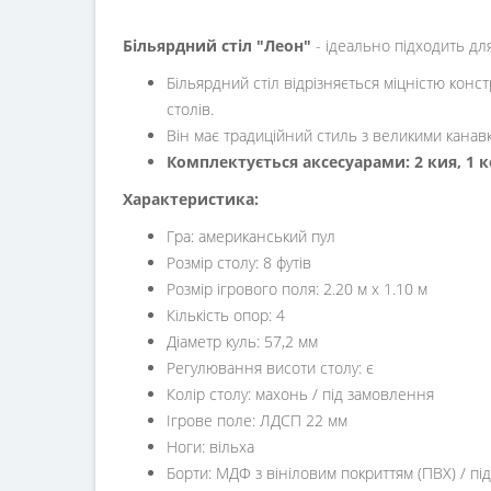
Більярдний стіл "Леон"
- ідеально підходить дл
Більярдний стіл відрізняється міцністю кон
столів.
Він має традиційний стиль з великими канав
Комплектується аксесуарами: 2 кия, 1 к
Характеристика:
Гра: американський пул
Розмір столу: 8 футів
Розмір ігрового поля: 2.20 м х 1.10 м
Кількість опор: 4
Діаметр куль: 57,2 мм
Регулювання висоти столу: є
Колір столу: махонь / під замовлення
Ігрове поле: ЛДСП 22 мм
Ноги: вільха
Борти: МДФ з вініловим покриттям (ПВХ) / 