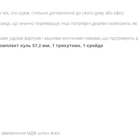
я тих, хто шукає стильне доповнення до свого дому або офісу.
струкції, що значно перевершує інші популярні деревні композити, я
ками уздовж фартухів і міцними конічними ніжками, що підтримують 
омплект куль 57,2 мм, 1 трикутник, 1 крейда
під замовлення МДФ шпон ясен