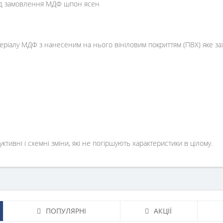
 під замовлення МДФ шпон ясен
атеріалу МДФ з нанесеним на нього вініловим покриттям (ПВХ) яке з
ивні і схемні зміни, які не погіршують характеристики в цілому.
ПОПУЛЯРНІ
АКЦІЇ