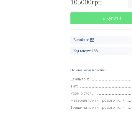
105000грн
Купити
Виробник:
BP
188
Код товару:
Основні характеристики
Стиль гри:
Тип:
Розмір столу:
Матеріал плити ігрового поля:
Товщина плити ігрового поля: