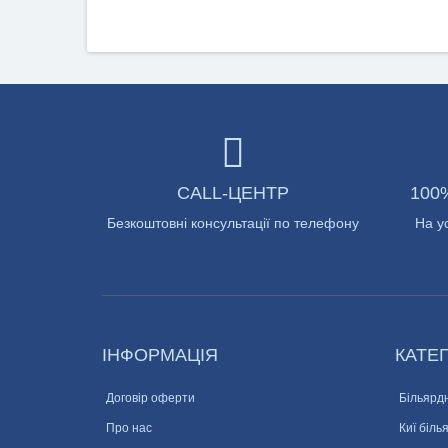
CALL-ЦЕНТР
100
Безкоштовні консультації по телефону
На у
ІНФОРМАЦІЯ
КАТЕГ
Договір оферти
Більярдн
Про нас
Киї біль