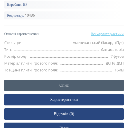
Виробник:
BP
10436
Код товару:
Всі характеристики
Основні характеристики
Стиль гри:
Американський більярд (Пул)
Тип:
Для аматорів
Розмір столу:
7 футов
Матеріал плити ігрового поля:
ДСП/ЛДСП
Товщина плити ігрового поля:
16мм
Опис
Характеристики
Відгуків (0)