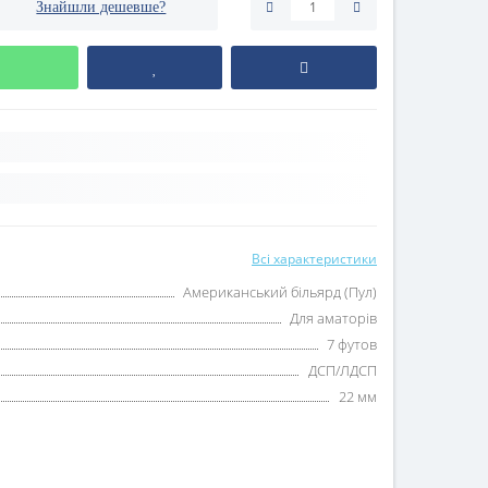
Знайшли дешевше?
Всі характеристики
Американський більярд (Пул)
Для аматорів
7 футов
ДСП/ЛДСП
22 мм