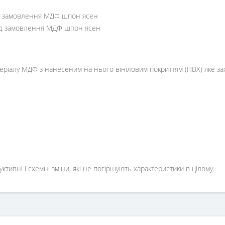
під замовлення МДФ шпон ясен
 під замовлення МДФ шпон ясен
атеріалу МДФ з нанесеним на нього вініловим покриттям (ПВХ) яке з
ивні і схемні зміни, які не погіршують характеристики в цілому.