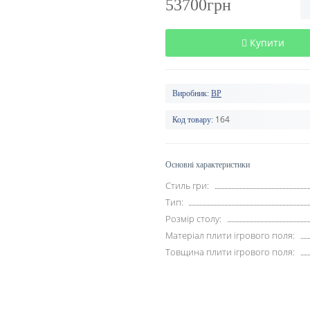
53700грн
Купити
Виробник:
BP
164
Код товару:
Основні характеристики
Стиль гри:
Тип:
Розмір столу:
Матеріал плити ігрового поля:
Товщина плити ігрового поля: