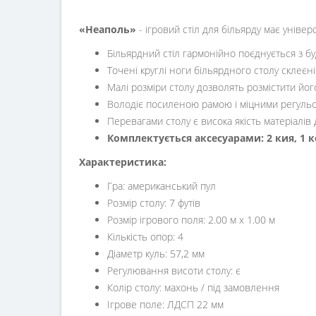
«Неаполь»
- ігровий стіл для більярду має універ
Більярдний стіл гармонійно поєднується з бу
Точені круглі ноги більярдного столу склеєні
Малі розміри столу дозволять розмістити йог
Володіє посиленою рамою і міцними регульов
Перевагами столу є висока якість матеріалів
Комплектується аксесуарами: 2 кия, 1 к
Характеристика:
Гра: американський пул
Розмір столу: 7 футів
Розмір ігрового поля: 2.00 м х 1.00 м
Кількість опор: 4
Діаметр куль: 57,2 мм
Регулювання висоти столу: є
Колір столу: махонь / під замовлення
Ігрове поле: ЛДСП 22 мм