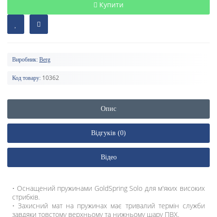
Купити
Виробник:
Berg
10362
Код товару:
Опис
Відгуків (0)
Відео
• Оснащений пружинами GoldSpring Solo для м'яких високих
стрибків.
• Захисний мат на пружинах має тривалий термін служби
завдяки товстому верхньому та нижньому шару ПВХ.