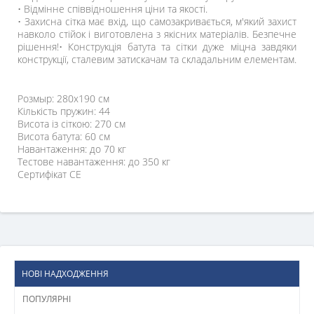
• Відмінне співвідношення ціни та якості.
• Захисна сітка має вхід, що самозакривається, м'який захист
навколо стійок і виготовлена ​​з якісних матеріалів. Безпечне
рішення!• Конструкція батута та сітки дуже міцна завдяки
конструкції, сталевим затискачам та складальним елементам.
Розмыр: 280х190 см
Кількість пружин: 44
Висота із сіткою: 270 см
Висота батута: 60 см
Навантаження: до 70 кг
Тестове навантаження: до 350 кг
Сертифікат CE
НОВІ НАДХОДЖЕННЯ
ПОПУЛЯРНІ