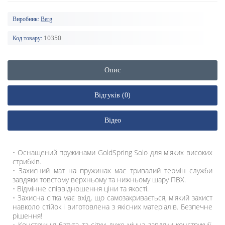
Виробник:
Berg
10350
Код товару:
Опис
Відгуків (0)
Відео
• Оснащений пружинами GoldSpring Solo для м'яких високих
стрибків.
• Захисний мат на пружинах має тривалий термін служби
завдяки товстому верхньому та нижньому шару ПВХ.
• Відмінне співвідношення ціни та якості.
• Захисна сітка має вхід, що самозакривається, м'який захист
навколо стійок і виготовлена ​​з якісних матеріалів. Безпечне
рішення!
• Конструкція батута та сітки дуже міцна завдяки конструкції,