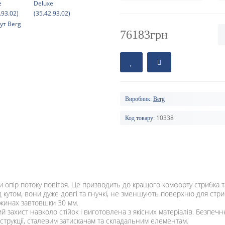
76183грн
Виробник:
Berg
10338
Код товару:
и опір потоку повітря. Це призводить до кращого комфорту стрибка т
д кутом, вони дуже довгі та гнучкі, не зменшують поверхню для стриб
ужинах завтовшки 30 мм.
ий захист навколо стійок і виготовлена ​​з якісних матеріалів. Безпеч
онструкції, сталевим затискачам та складальним елементам.