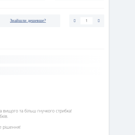
Знайшли дешевше?
а вищого та більш гнучкого стрибка!
ків.
не рішення!