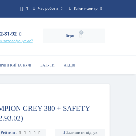
Час роботи
Клієнт-центр
22-81-92
0
0грн
ам зателефонуємо?
ЯРДНІ КИЇ ТА КУЛІ
БАТУТИ
АКЦІЯ
PION GREY 380 + SAFETY
.93.02)
Рейтинг:
Залишити відгук