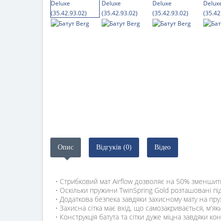
Опис
Відгуків (0)
Відео
• Стрибковий мат Airflow дозволяє на 50% зменшит
• Оскільки пружини TwinSpring Gold розташовані пі
• Додаткова безпека завдяки захисному мату на пр
• Захисна сітка має вхід, що самозакривається, м'як
• Конструкція батута та сітки дуже міцна завдяки к