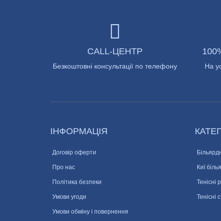
CALL-ЦЕНТР
100
Безкоштовні консультації по телефону
На у
ІНФОРМАЦІЯ
КАТЕГ
Договір оферти
Більярдн
Про нас
Киї біль
Політика безпеки
Тенісні 
Умови угоди
Тенісні 
Умови обміну і повернення